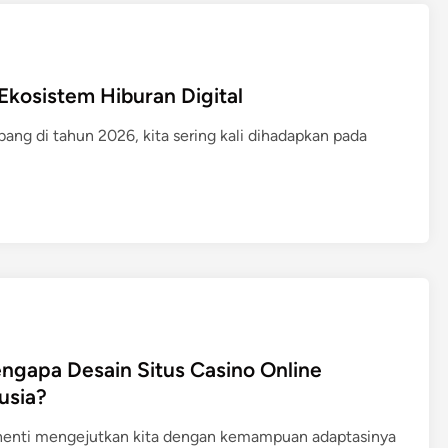
R
a
s
i
Ekosistem Hiburan Digital
o
ang di tahun 2026, kita sering kali dihadapkan pada
n
a
l
D
a
l
a
m
M
e
Mengapa Desain Situs Casino Online
n
usia?
i
k
erhenti mengejutkan kita dengan kemampuan adaptasinya