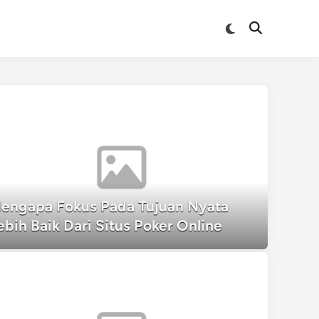
Switch
Open
to
Search
dark
mode
engapa Fokus Pada Tujuan Nyata
ebih Baik Dari Situs Poker Online