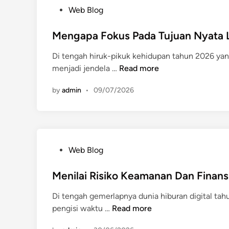
P
Web Blog
o
s
Mengapa Fokus Pada Tujuan Nyata Le
t
Di tengah hiruk-pikuk kehidupan tahun 2026 yan
e
M
menjadi jendela …
Read more
d
e
i
by
admin
•
09/07/2026
n
n
g
a
p
a
P
Web Blog
F
o
o
s
Menilai Risiko Keamanan Dan Finans
k
t
u
Di tengah gemerlapnya dunia hiburan digital tahu
e
s
M
pengisi waktu …
Read more
d
P
e
i
a