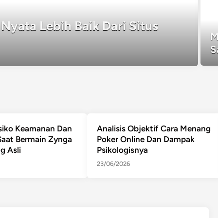
yata Lebih Baik Dari Situs
M
S
isiko Keamanan Dan
Analisis Objektif Cara Menang
 Saat Bermain Zynga
Poker Online Dan Dampak
g Asli
Psikologisnya
23/06/2026