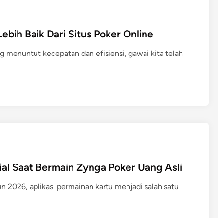
bih Baik Dari Situs Poker Online
g menuntut kecepatan dan efisiensi, gawai kita telah
ial Saat Bermain Zynga Poker Uang Asli
n 2026, aplikasi permainan kartu menjadi salah satu