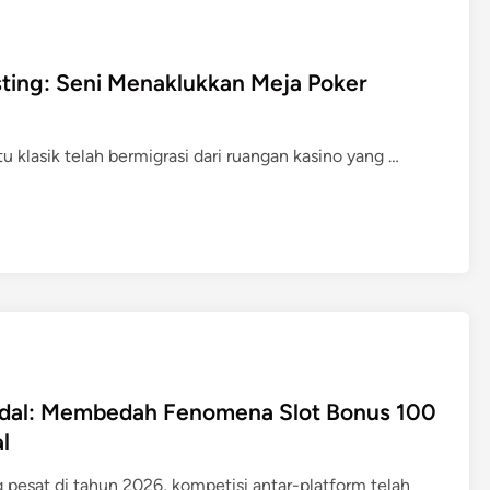
e
K
i
ting: Seni Menaklukkan Meja Poker
n
i
M
tu klasik telah bermigrasi dari ruangan kasino yang …
e
n
g
a
s
a
h
L
o
dal: Membedah Fenomena Slot Bonus 100
g
l
i
k
pesat di tahun 2026, kompetisi antar-platform telah