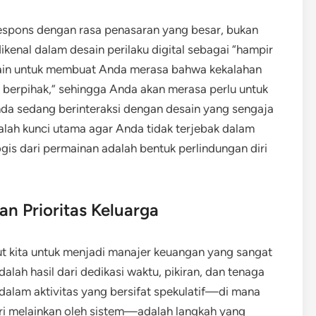
 merespons dengan rasa penasaran yang besar, bukan
ikenal dalam desain perilaku digital sebagai “hampir
desain untuk membuat Anda merasa bahwa kekalahan
berpihak,” sehingga Anda akan merasa perlu untuk
a sedang berinteraksi dengan desain yang sengaja
lah kunci utama agar Anda tidak terjebak dalam
ogis dari permainan adalah bentuk perlindungan diri
an Prioritas Keluarga
ut kita untuk menjadi manajer keuangan yang sangat
adalah hasil dari dedikasi waktu, pikiran, dan tenaga
dalam aktivitas yang bersifat spekulatif—di mana
diri melainkan oleh sistem—adalah langkah yang