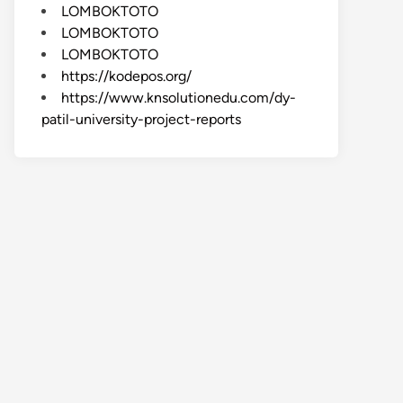
LOMBOKTOTO
LOMBOKTOTO
LOMBOKTOTO
https://kodepos.org/
https://www.knsolutionedu.com/dy-
patil-university-project-reports