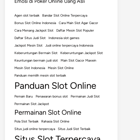
Emosi di Poker Online Uang Asli
Agen slot terbaik
Bandar Slot Online Terpercaya
Bonus Slot Online Indonesia
Cara Main Slot Agar Gacor
Cara Menang Jackpot Slot
Daftar Mesin Slot Populer
Daftar Situs Judi Slot
Indonesia slot games
Jackpot Mesin Slot
Judi online terpercaya Indonesia
Keberuntungan Bermain Slot
Keberuntungan Jackpot Slot
Keuntungan bermain judi slot
Main Slot Gacor Maxwin
Mesin Slot Indonesia
Mesin Slot Online
Panduan memilih mesin slot terbaik
Panduan Slot Online
Pemain Baru
Penawaran bonus slot
Permainan Judi Slot
Permainan Slot Jackpot
Permainan Slot Online
Pola Slot Terbaik
Rahasia Slot Online
Situs judi online terpercaya
Situs Judi Slot Terbaik
Situs Slot Terpercaya