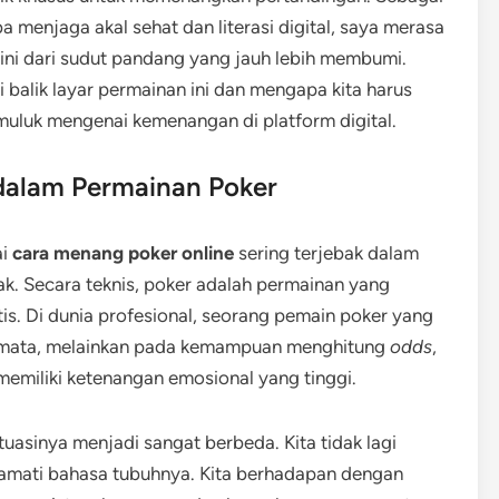
menjaga akal sehat dan literasi digital, saya merasa
ini dari sudut pandang yang jauh lebih membumi.
i balik layar permainan ini dan mengapa kita harus
muluk mengenai kemenangan di platform digital.
dalam Permainan Poker
ai
cara menang poker online
sering terjebak dalam
ak. Secara teknis, poker adalah permainan yang
s. Di dunia profesional, seorang pemain poker yang
emata, melainkan pada kemampuan menghitung
odds
,
memiliki ketenangan emosional yang tinggi.
tuasinya menjadi sangat berbeda. Kita tidak lagi
a amati bahasa tubuhnya. Kita berhadapan dengan