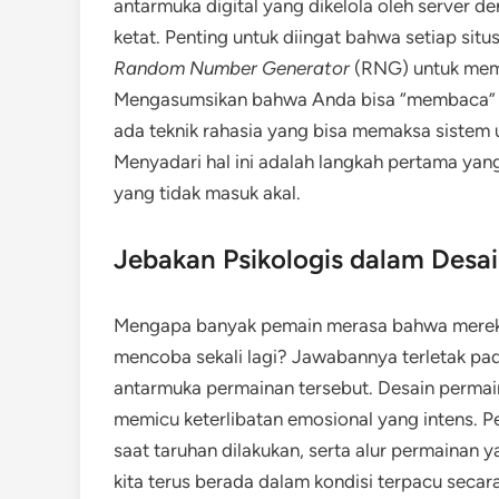
antarmuka digital yang dikelola oleh server 
ketat. Penting untuk diingat bahwa setiap sit
Random Number Generator
(RNG) untuk mema
Mengasumsikan bahwa Anda bisa “membaca” pol
ada teknik rahasia yang bisa memaksa sistem
Menyadari hal ini adalah langkah pertama yan
yang tidak masuk akal.
Jebakan Psikologis dalam Des
Mengapa banyak pemain merasa bahwa mereka
mencoba sekali lagi? Jawabannya terletak p
antarmuka permainan tersebut. Desain permain
memicu keterlibatan emosional yang intens. 
saat taruhan dilakukan, serta alur permainan
kita terus berada dalam kondisi terpacu secara