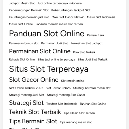
g
Jackpot Mesin Slot
Judi online terpercaya Indonesia
J
Keberuntungan Bermain Slot
Keberuntungan Jackpot Slot
a
Keuntungan bermain judi slot
Main Slot Gacor Maxwin
Mesin Slot Indonesia
r
Mesin Slot Online
Panduan memilih mesin slot terbaik
a
Panduan Slot Online
Pemain Baru
n
Penawaran bonus slot
Permainan Judi Slot
g
Permainan Slot Jackpot
Permainan Slot Online
D
Pola Slot Terbaik
i
Rahasia Slot Online
Situs judi online terpercaya
Situs Judi Slot Terbaik
k
Situs Slot Terpercaya
e
Slot Gacor Online
t
Slot mesin online
a
Slot Online Terbaru 2023
Slot Terbaru 2026
Strategi bermain mesin slot
h
Strategi Menang Judi Slot
Strategi Menang Slot Gacor
u
Strategi Slot
Taruhan Slot Indonesia
Taruhan Slot Online
i
Teknik Slot Terbaik
Tipe Mesin Slot Terbaik
Tips Bermain Slot
Tips menang mesin slot