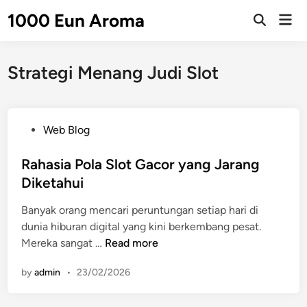
Skip
1000 Eun Aroma
Mai
to
Open
Men
Search
content
Strategi Menang Judi Slot
P
Web Blog
o
s
Rahasia Pola Slot Gacor yang Jarang
t
Diketahui
e
Banyak orang mencari peruntungan setiap hari di
d
dunia hiburan digital yang kini berkembang pesat.
i
R
Mereka sangat …
Read more
n
a
by
admin
•
23/02/2026
h
a