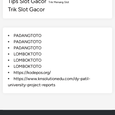
Tips Slot Gacor
Trik Menang Slot
Trik Slot Gacor
PADANGTOTO
PADANGTOTO
PADANGTOTO
LOMBOKTOTO
LOMBOKTOTO
LOMBOKTOTO
https://kodepos.org/
https://www.knsolutionedu.com/dy-patil-
university-project-reports