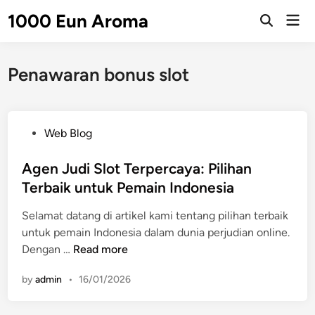
Skip
1000 Eun Aroma
Mai
to
Open
Men
Search
content
Penawaran bonus slot
P
Web Blog
o
s
Agen Judi Slot Terpercaya: Pilihan
t
Terbaik untuk Pemain Indonesia
e
Selamat datang di artikel kami tentang pilihan terbaik
d
untuk pemain Indonesia dalam dunia perjudian online.
i
A
Dengan …
Read more
n
g
by
admin
•
16/01/2026
e
n