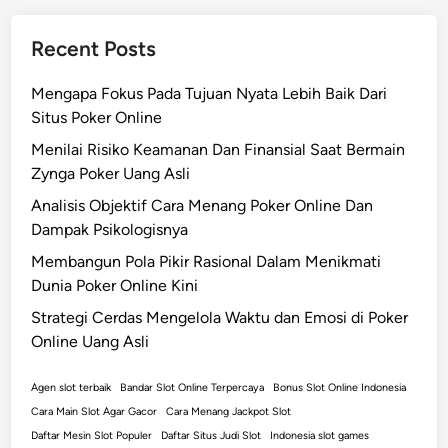
J
u
Recent Posts
d
i
Mengapa Fokus Pada Tujuan Nyata Lebih Baik Dari
S
Situs Poker Online
l
o
Menilai Risiko Keamanan Dan Finansial Saat Bermain
t
Zynga Poker Uang Asli
T
Analisis Objektif Cara Menang Poker Online Dan
e
Dampak Psikologisnya
r
Membangun Pola Pikir Rasional Dalam Menikmati
p
Dunia Poker Online Kini
e
r
Strategi Cerdas Mengelola Waktu dan Emosi di Poker
c
Online Uang Asli
a
y
Agen slot terbaik
Bandar Slot Online Terpercaya
Bonus Slot Online Indonesia
a
Cara Main Slot Agar Gacor
Cara Menang Jackpot Slot
:
Daftar Mesin Slot Populer
Daftar Situs Judi Slot
Indonesia slot games