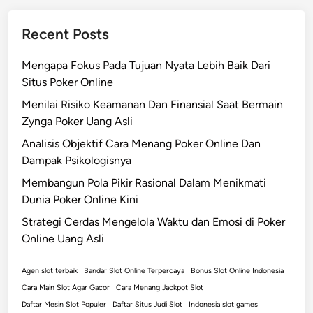
a
r
Recent Posts
S
l
Mengapa Fokus Pada Tujuan Nyata Lebih Baik Dari
o
Situs Poker Online
t
T
Menilai Risiko Keamanan Dan Finansial Saat Bermain
e
Zynga Poker Uang Asli
r
Analisis Objektif Cara Menang Poker Online Dan
b
Dampak Psikologisnya
a
Membangun Pola Pikir Rasional Dalam Menikmati
i
Dunia Poker Online Kini
k
d
Strategi Cerdas Mengelola Waktu dan Emosi di Poker
i
Online Uang Asli
I
n
Agen slot terbaik
Bandar Slot Online Terpercaya
Bonus Slot Online Indonesia
d
Cara Main Slot Agar Gacor
Cara Menang Jackpot Slot
o
Daftar Mesin Slot Populer
Daftar Situs Judi Slot
Indonesia slot games