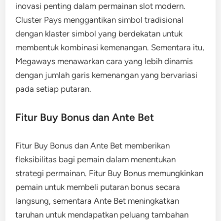
inovasi penting dalam permainan slot modern.
Cluster Pays menggantikan simbol tradisional
dengan klaster simbol yang berdekatan untuk
membentuk kombinasi kemenangan. Sementara itu,
Megaways menawarkan cara yang lebih dinamis
dengan jumlah garis kemenangan yang bervariasi
pada setiap putaran.
Fitur Buy Bonus dan Ante Bet
Fitur Buy Bonus dan Ante Bet memberikan
fleksibilitas bagi pemain dalam menentukan
strategi permainan. Fitur Buy Bonus memungkinkan
pemain untuk membeli putaran bonus secara
langsung, sementara Ante Bet meningkatkan
taruhan untuk mendapatkan peluang tambahan