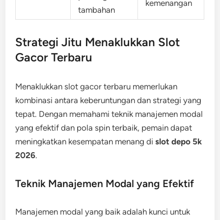
kemenangan
tambahan
Strategi Jitu Menaklukkan Slot
Gacor Terbaru
Menaklukkan slot gacor terbaru memerlukan
kombinasi antara keberuntungan dan strategi yang
tepat. Dengan memahami teknik manajemen modal
yang efektif dan pola spin terbaik, pemain dapat
meningkatkan kesempatan menang di
slot depo 5k
2026
.
Teknik Manajemen Modal yang Efektif
Manajemen modal yang baik adalah kunci untuk