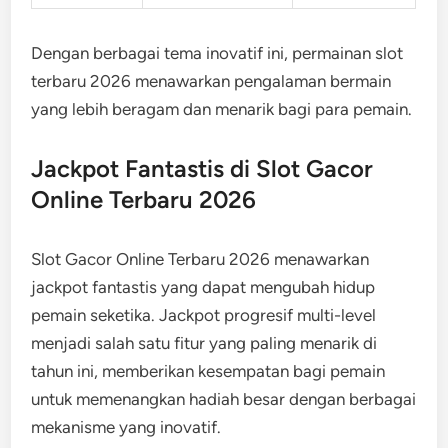
Dengan berbagai tema inovatif ini, permainan slot
terbaru 2026 menawarkan pengalaman bermain
yang lebih beragam dan menarik bagi para pemain.
Jackpot Fantastis di Slot Gacor
Online Terbaru 2026
Slot Gacor Online Terbaru 2026 menawarkan
jackpot fantastis yang dapat mengubah hidup
pemain seketika. Jackpot progresif multi-level
menjadi salah satu fitur yang paling menarik di
tahun ini, memberikan kesempatan bagi pemain
untuk memenangkan hadiah besar dengan berbagai
mekanisme yang inovatif.