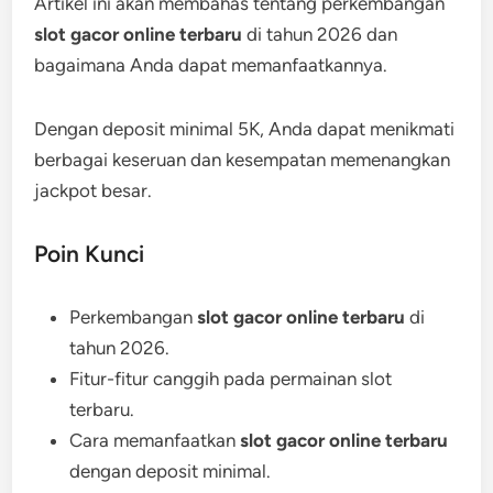
Artikel ini akan membahas tentang perkembangan
slot gacor online terbaru
di tahun 2026 dan
bagaimana Anda dapat memanfaatkannya.
Dengan deposit minimal 5K, Anda dapat menikmati
berbagai keseruan dan kesempatan memenangkan
jackpot besar.
Poin Kunci
Perkembangan
slot gacor online terbaru
di
tahun 2026.
Fitur-fitur canggih pada permainan slot
terbaru.
Cara memanfaatkan
slot gacor online terbaru
dengan deposit minimal.