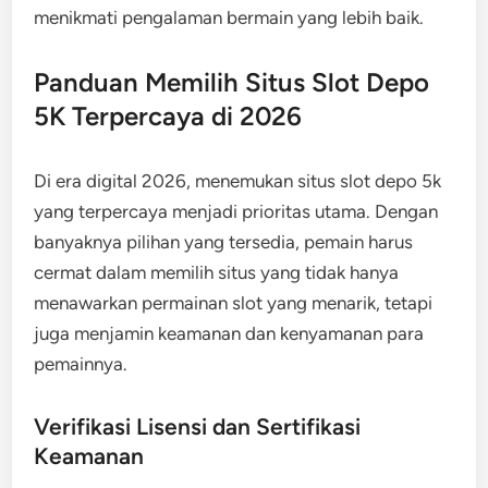
menikmati pengalaman bermain yang lebih baik.
Panduan Memilih Situs Slot Depo
5K Terpercaya di 2026
Di era digital 2026, menemukan situs slot depo 5k
yang terpercaya menjadi prioritas utama. Dengan
banyaknya pilihan yang tersedia, pemain harus
cermat dalam memilih situs yang tidak hanya
menawarkan permainan slot yang menarik, tetapi
juga menjamin keamanan dan kenyamanan para
pemainnya.
Verifikasi Lisensi dan Sertifikasi
Keamanan