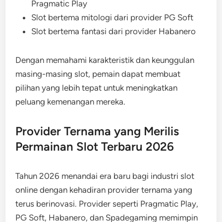
Pragmatic Play
Slot bertema mitologi dari provider PG Soft
Slot bertema fantasi dari provider Habanero
Dengan memahami karakteristik dan keunggulan
masing-masing slot, pemain dapat membuat
pilihan yang lebih tepat untuk meningkatkan
peluang kemenangan mereka.
Provider Ternama yang Merilis
Permainan Slot Terbaru 2026
Tahun 2026 menandai era baru bagi industri slot
online dengan kehadiran provider ternama yang
terus berinovasi. Provider seperti Pragmatic Play,
PG Soft, Habanero, dan Spadegaming memimpin