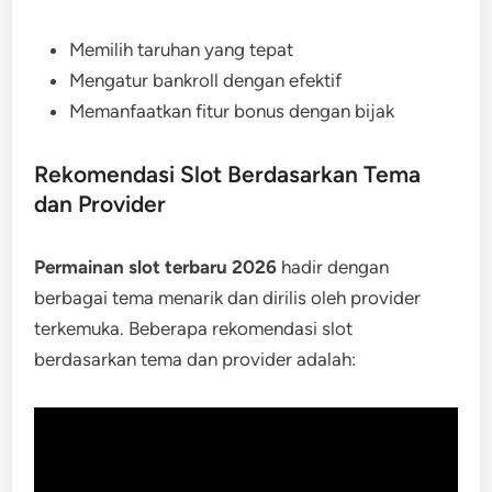
Memilih taruhan yang tepat
Mengatur bankroll dengan efektif
Memanfaatkan fitur bonus dengan bijak
Rekomendasi Slot Berdasarkan Tema
dan Provider
Permainan slot terbaru 2026
hadir dengan
berbagai tema menarik dan dirilis oleh provider
terkemuka. Beberapa rekomendasi slot
berdasarkan tema dan provider adalah: