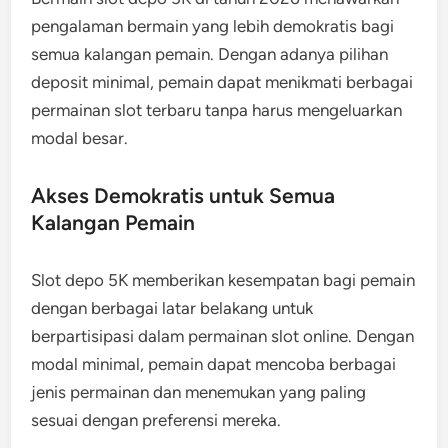
pengalaman bermain yang lebih demokratis bagi
semua kalangan pemain. Dengan adanya pilihan
deposit minimal, pemain dapat menikmati berbagai
permainan slot terbaru tanpa harus mengeluarkan
modal besar.
Akses Demokratis untuk Semua
Kalangan Pemain
Slot depo 5K memberikan kesempatan bagi pemain
dengan berbagai latar belakang untuk
berpartisipasi dalam permainan slot online. Dengan
modal minimal, pemain dapat mencoba berbagai
jenis permainan dan menemukan yang paling
sesuai dengan preferensi mereka.