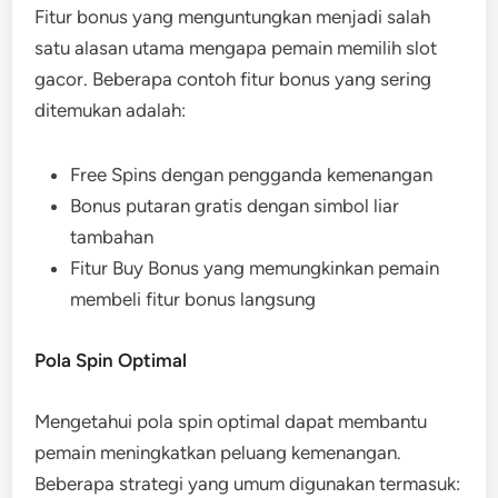
Fitur bonus yang menguntungkan menjadi salah
satu alasan utama mengapa pemain memilih slot
gacor. Beberapa contoh fitur bonus yang sering
ditemukan adalah:
Free Spins dengan pengganda kemenangan
Bonus putaran gratis dengan simbol liar
tambahan
Fitur Buy Bonus yang memungkinkan pemain
membeli fitur bonus langsung
Pola Spin Optimal
Mengetahui pola spin optimal dapat membantu
pemain meningkatkan peluang kemenangan.
Beberapa strategi yang umum digunakan termasuk: