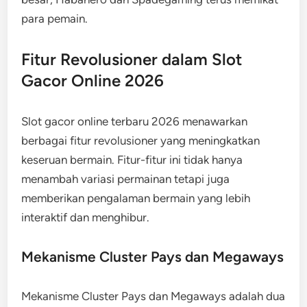
para pemain.
Fitur Revolusioner dalam Slot
Gacor Online 2026
Slot gacor online terbaru 2026 menawarkan
berbagai fitur revolusioner yang meningkatkan
keseruan bermain. Fitur-fitur ini tidak hanya
menambah variasi permainan tetapi juga
memberikan pengalaman bermain yang lebih
interaktif dan menghibur.
Mekanisme Cluster Pays dan Megaways
Mekanisme Cluster Pays dan Megaways adalah dua