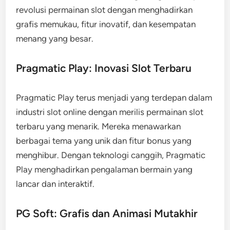
revolusi permainan slot dengan menghadirkan
grafis memukau, fitur inovatif, dan kesempatan
menang yang besar.
Pragmatic Play: Inovasi Slot Terbaru
Pragmatic Play terus menjadi yang terdepan dalam
industri slot online dengan merilis permainan slot
terbaru yang menarik. Mereka menawarkan
berbagai tema yang unik dan fitur bonus yang
menghibur. Dengan teknologi canggih, Pragmatic
Play menghadirkan pengalaman bermain yang
lancar dan interaktif.
PG Soft: Grafis dan Animasi Mutakhir