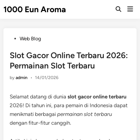
Skip
1000 Eun Aroma
Mai
to
Open
Men
Search
content
Posted
Web Blog
in
Slot Gacor Online Terbaru 2026:
Permainan Slot Terbaru
by
admin
•
14/01/2026
Selamat datang di dunia
slot gacor online terbaru
2026! Di tahun ini, para pemain di Indonesia dapat
menikmati berbagai
permainan slot terbaru
dengan fitur-fitur canggih.